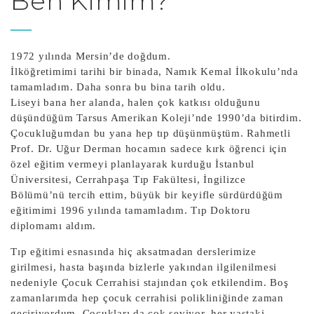
Ben Kimim?
1972 yılında Mersin’de doğdum.
İlköğretimimi tarihi bir binada, Namık Kemal İlkokulu’nda
tamamladım. Daha sonra bu bina tarih oldu.
Liseyi bana her alanda, halen çok katkısı olduğunu
düşündüğüm Tarsus Amerikan Koleji’nde 1990’da bitirdim.
Çocukluğumdan bu yana hep tıp düşünmüştüm. Rahmetli
Prof. Dr. Uğur Derman hocamın sadece kırk öğrenci için
özel eğitim vermeyi planlayarak kurduğu İstanbul
Üniversitesi, Cerrahpaşa Tıp Fakültesi, İngilizce
Bölümü’nü tercih ettim, büyük bir keyifle sürdürdüğüm
eğitimimi 1996 yılında tamamladım. Tıp Doktoru
diplomamı aldım.
Tıp eğitimi esnasında hiç aksatmadan derslerimize
girilmesi, hasta başında bizlerle yakından ilgilenilmesi
nedeniyle Çocuk Cerrahisi stajından çok etkilendim. Boş
zamanlarımda hep çocuk cerrahisi polikliniğinde zaman
geçiriyordum. Çocukları da çok seviyor, her yaştaki