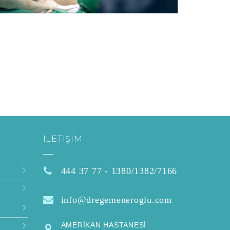
İLETIŞIM
444 37 77 - 1380/1382/7166
info@dregemeneroglu.com
AMERİKAN HASTANESİ