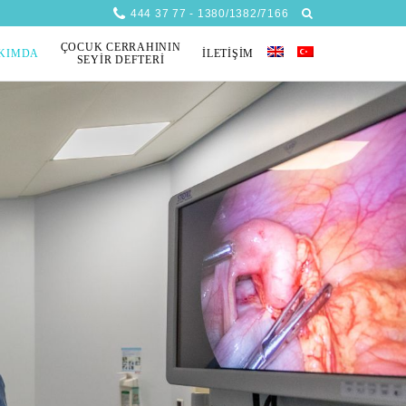
444 37 77 - 1380/1382/7166
ÇOCUK CERRAHININ
KIMDA
İLETIŞIM
SEYIR DEFTERI