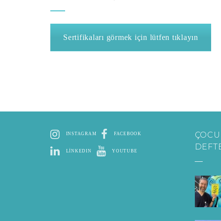
Sertifikaları görmek için lütfen tıklayın
ÇOCU
INSTAGRAM
FACEBOOK
DEFT
LINKEDIN
YOUTUBE
__