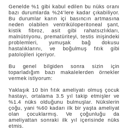
Genelde %1 gibi kabul edilen bu nüks oranı
bazı durumlarda %24’lere kadar çıkabiliyor.
Bu durumlar karın içi basıncın artmasına
neden olabilen ventriküloperitoneal şant,
kistik fibroz, asit gibi rahatsızlıkları,
malnütriyonu, prematüriteyi, testis inişindeki
problemleri, yumuşak bağ dokusu
hastalıklarını, ve boğulmuş fıtık gibi
patolojileri içeriyor.
Bu genel bilgiden sonra sizin için
toparladığım bazı makalelerden örnekler
vermek istiyorum:
Yaklaşık 10 bin fıtık ameliyatı olmuş çocuk
hastayı, ortalama 3.5 yıl takip etmişler ve
%1.4 nüks olduğunu bulmuşlar. Nükslerin
çoğu, yani %60 kadarı ilk bir yaşta ameliyat
olan çocuklarmış. Ve çoğunluğu da
ameliyattan sonraki ilk yıl içerisinde nüks
etmiş.