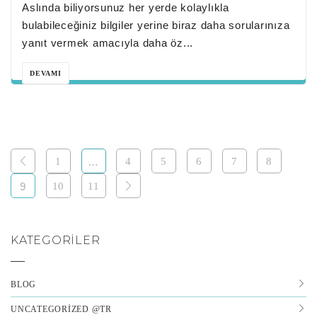
Aslında biliyorsunuz her yerde kolaylıkla
bulabileceğiniz bilgiler yerine biraz daha sorularınıza
yanıt vermek amacıyla daha öz...
DEVAMI
1
…
4
5
6
7
8
9
10
11
KATEGORILER
BLOG
UNCATEGORIZED @TR