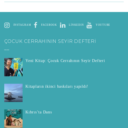
INSTAGRAM
FACEBOOK
LINKEDIN
YOUTUBE
ÇOCUK CERRAHININ SEYİR DEFTERİ
__
Yeni Kitap: Çocuk Cerrahının Seyir Defteri
Kitapların ikinci baskıları yapıldı!
Kıbrıs’ta Dans