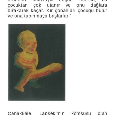
çocuktan çok utanır ve onu dağ­lara
bırakarak kaçar. Kır çobanları çocuğu bulur
ve ona tapınma­ya başlarlar.”
Çanakkale, Lapseki’nin komşusu olan