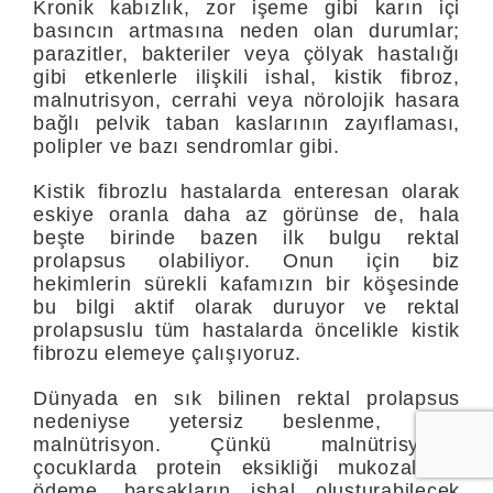
Kronik kabızlık, zor işeme gibi karın içi
basıncın artmasına neden olan durumlar;
parazitler, bakteriler veya çölyak hastalığı
gibi etkenlerle ilişkili ishal, kistik fibroz,
malnutrisyon, cerrahi veya nörolojik hasara
bağlı pelvik taban kaslarının zayıflaması,
polipler ve bazı sendromlar gibi.
Kistik fibrozlu hastalarda enteresan olarak
eskiye oranla daha az görünse de, hala
beşte birinde bazen ilk bulgu rektal
prolapsus olabiliyor. Onun için biz
hekimlerin sürekli kafamızın bir köşesinde
bu bilgi aktif olarak duruyor ve rektal
prolapsuslu tüm hastalarda öncelikle kistik
fibrozu elemeye çalışıyoruz.
Dünyada en sık bilinen rektal prolapsus
nedeniyse yetersiz beslenme, yani
malnütrisyon. Çünkü malnütrisyonlu
çocuklarda protein eksikliği mukozalarda
ödeme, barsakların ishal oluşturabilecek