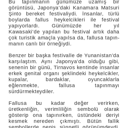
Bu tapınmanın gü­nümüze uzamış bir
görüntüsü, Japonya’daki Kanamara Matsuri
Şinto bereket festivaliydi. İnsanlar, türlü
boylarda fallus heykelcikle­ri ile festival
yapıyorlardı. Günümüzde her yıl
Kawasaki’de yapılan bu festival artık daha
çok turistik amaçla yapılsa da, fallusa tapın­
manın canlı bir örneğiydi.
Benzer bir başka festivalle de Yunanis­tan’da
karşılaştım. Aynı Japonya’da olduğu gibi,
senenin bir günü, Tirnavos kentinde insanlar
erkek genital organı şeklindeki heykelcik­ler,
kupalar, bardaklar, oyuncaklarla
eğlenmekte, fallusa tapınma­yı
sürdürmekteydiler.
Fallusa bu kadar değer verirken,
üretkenliğin, verimliliğin sembolü olarak
gösterip ona tapınırken, üstündeki deriyi
kesmek nereden çıkmıştı. Bütün fallik
sembollerde penis sünnetli görünümdeydi.