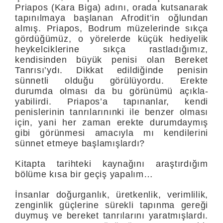
Priapos (Kara Biga) adını, orada kutsanarak
tapınılmaya başlanan Afrodit’in oğlundan
almış. Priapos, Bodrum müzelerinde sıkça
gördüğümüz, o yörelerde küçük hediyelik
heykelciklerine sıkça rastladığımız,
kendisinden büyük pe­nisi olan Bereket
Tanrısı’ydı. Dikkat edildiğinde penisin
sünnetli ol­duğu görülüyordu. Erekte
durumda olması da bu görünümü açıkla­
yabilirdi. Priapos’a tapınanlar, kendi
penislerinin tanrılarınınki ile benzer olması
için, yani her zaman erekte durumdaymış
gibi görünmesi amacıyla mı kendilerini
sünnet etmeye başlamışlardı?
Kitapta tarihteki kaynağını araştırdığım
bölüme kısa bir geçiş yapalım…
İnsanlar doğur­ganlık, üretkenlik, verimlilik,
zenginlik güçlerine sürekli tapınma ge­reği
duymuş ve bereket tanrılarını yaratmışlardı.