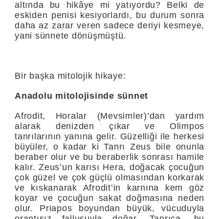
altında bu hikâye mi yatıyor­du? Belki de
eskiden penisi kesiyorlardı, bu durum sonra
daha az zarar veren sadece deriyi kesmeye,
yani sünnete dönüşmüştü.
Bir başka mitolojik hikaye:
Anadolu mitolojisinde sünnet
Afrodit, Horalar (Mevsimler)’dan yardım
alarak denizden çıkar ve Olimpos
tanrılarının yanına gelir. Güzelliği ile herkesi
büyüler, o kadar ki Tanrı Zeus bile onunla
be­raber olur ve bu beraberlik sonrası hamile
kalır. Zeus’un karısı Hera, doğacak çocuğun
çok güzel ve çok güçlü olmasından korkarak
ve kıskanarak Afrodit’in karnına kem göz
koyar ve çocuğun sakat doğmasına neden
olur. Priapos boyundan büyük, vücuduyla
oran­tısız fallusuyla doğar. Tanrıça, bu