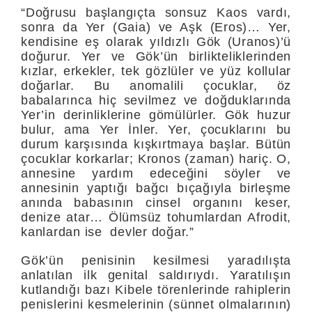
“Doğrusu başlangıçta sonsuz Kaos vardı,
sonra da Yer (Gaia) ve Aşk (Eros)… Yer,
kendisine eş olarak yıldızlı Gök (Uranos)’ü
doğu­rur. Yer ve Gök’ün birlikteliklerinden
kızlar, erkekler, tek gözlüler ve yüz kollular
doğarlar. Bu anomalili çocuklar, öz
babalarınca hiç se­vilmez ve doğduklarında
Yer’in derinliklerine gömülürler. Gök hu­zur
bulur, ama Yer İnler. Yer, çocuklarını bu
durum karşısında kış­kırtmaya başlar. Bütün
çocuklar korkarlar; Kronos (zaman) hariç. O,
annesi­ne yardım edeceğini söyler ve
annesinin yaptığı bağcı bıçağıyla bir­leşme
anında babasının cinsel organını keser,
denize atar… Ölüm­süz tohumlardan Afrodit,
kanlardan ise devler doğar.”
Gök’ün penisinin kesilmesi yaradılışta
anlatılan ilk genital saldırıy­dı. Yaratılışın
kutlandığı bazı Kibele törenlerinde rahiplerin
penisle­rini kesmelerinin (sünnet olmalarının)