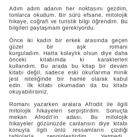
Adım adım adanın her noktasını gezdim,
tonlarca okudum. Bir sürü efsane, mitolojik
hikaye, coğrafi ve turistik bilgi öğrendim. Bu
bilgileri paylaşmam gerekiyordu.
Önce iki kadın bir erkek arasında geçen
güzel bir aşk romanı
kurguladım. Hatta kolaylık olsun diye daha
önceki kitabımda ki karakterleri
kullandım. Bu arada bu kitap bir devam
kitabı değil, sadece eski okurlarıma minik
jest niteliğinde bir hamle olarak kabul
edin. İlk kitabı okumadan da bu kitabı
okuyabilirsiniz.
Romanı yazarken aralara Afrodit ile ilgili
mitolojik hikayeleri serpiştirdim. Sonuçta
mekan Afrodit’in adası. Bu mitolojik
hikayeler gözünüzde canlansın diye kitabı
konuyla ilgili ünlü ressamların çizdiği
tablolarla zenginleştirdim. Yetmedi…